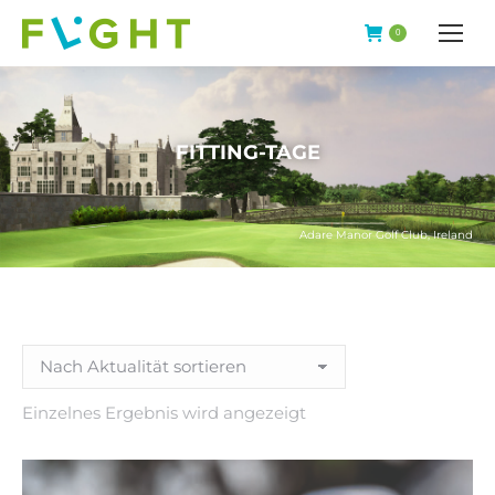
0
FITTING-TAGE
Adare Manor Golf Club, Ireland
Einzelnes Ergebnis wird angezeigt